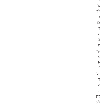
ש
לך
ב
צו
ר
ה
ב
ת
קיי
מ
א
?
וול
ד
ה
יכו
לה
לע