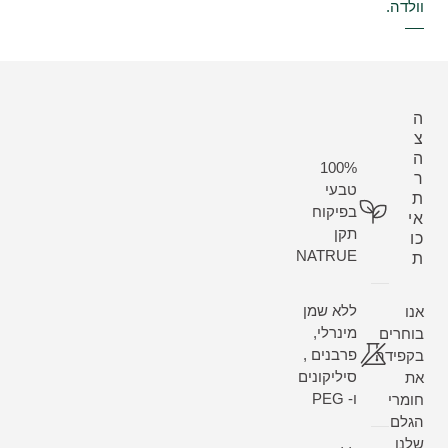
וולדה.
ה
צ
ה
100%
ר
טבעי
ת
בפיקוח
אי
תקן
כו
NATRUE
ת
ללא שמן
אנו
מינרלי,
בוחרים
פרבנים ,
בקפידה
סיליקונים
את
ו- PEG
חומרי
הגלם
שלנו