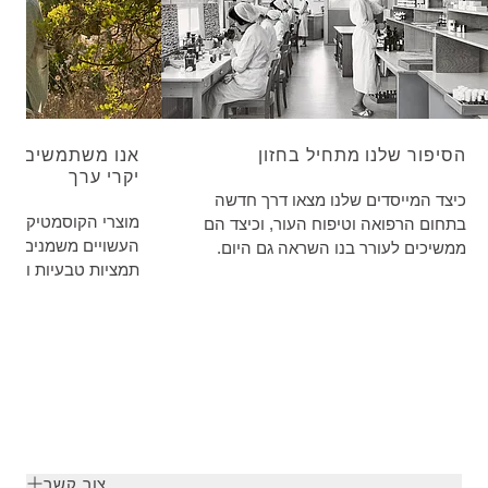
הסיפור שלנו מתחיל בחזון
אנו משתמשים במר
יקרי ערך
כיצד המייסדים שלנו מצאו דרך חדשה
מוצרי הקוסמטיקה הט
בתחום הרפואה וטיפוח העור, וכיצד הם
העשויים משמנים צמחי
ממשיכים לעורר בנו השראה גם היום.
תמציות טבעיות ושמני
הכול כדי שבריאות ויופי יוכלו להתפתח
לעור אלא גם לסביבה
בהרמוניה עם האדם והטבע.
צור קשר