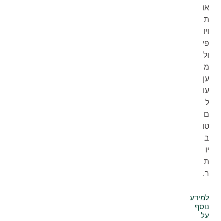
או
ת
ויו
פי
ול
מ
ען
עו
ל
ם
טו
ב
יו
ת
ר.
למידע
נוסף
על