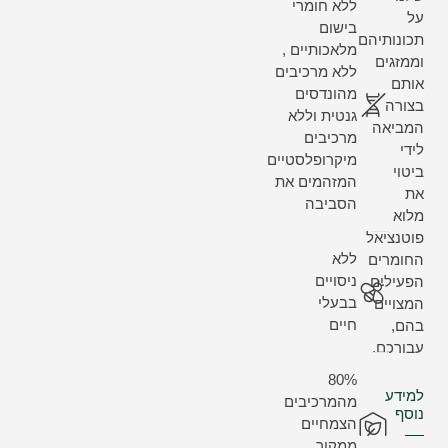
ללא חומרי
על
בישום
תכונותיהם
מלאכותיים ,
וממזגים
ללא מרכיבים
אותם
מהונדסים
בצורה
גנטית וללא
המביאה
מרכיבים
לידי
מיקרופלסטיים
ביטוי
המזהמים את
את
הסביבה
מלוא
פוטנציאל
ללא
החומרים
ניסויים
הפעילים
בבעלי
המצויים
חיים
בהם,
עבורכם.
80%
למידע
מהמרכיבים
נוסף
הצמחיים
ממקור