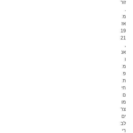
זור
.
מ
אז
19
21
,
אנ
ו
מ
פ
ת
חי
ם
מו
צר
ים
לב
רי