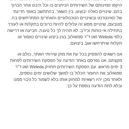
היקפו וזמינותם של השירותים הניתנים בו וכל היבט אחר הכרוך
בהם. שינויים כאלה יבוצעו, בין השאר, בהתחשב באופי הדינמי
של האינטרנט ובשינויים הטכנולוגיים והאחרים המתרחשים בה.
מטבעם, שינויים מסוג זה עלולים להיות כרוכים בתקלות או לעורר
בתחילה אי-נוחות וכיו"ב. לא תהיה לך כל טענה, תביעה או דרישה
כלפי Weleda ו/או ד"ר סמואלוב בגין ביצוע שינויים כאמור או
תקלות שיתרחשו אגב ביצועם.
אנו רשאים להפסיק בכל עת את מתן שירותי האתר, כולם או
מקצתם. אנו נפרסם באתר הודעה על הפסקת השירותים לפחות
3 ימים מראש. עם הפסקת השירותים תחזיק Weleda ו/או ד"ר
סמואלוב את החומר הכלול בו למשך שלושים ימים נוספים,
ולאחר מכן יהיו רשאיות למחוק אותו בלא לשמור כל גיבוי ממנו
ובלא לתת הודעה נוספת על כך.