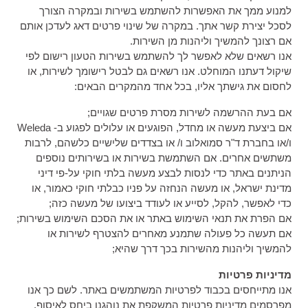
למנוע ממך את האפשרות להשתמש בשירות ובמקרה הצורך
לסכל יצירת קשר אתך. במקרה של שינוי פרטים דאג לעדכן אותם
אם רצונך להמשיך וליהנות מן השירות.
אנו רשאים שלא לאפשר לך להשתמש בשירות הטעון רישום לפי
שיקול דעתנו המוחלט. אנו רשאים גם לבטל רישומך לשירות, או
לחסום את גישתך אליו, בכל אחד מהמקרים הבאים:
אם בעת ההרשמה לשירות מסרת פרטים שגויים;
אם ביצעת מעשה או מחדל, הפוגעים או עלולים לפגוע ב- Weleda
ו/או בחברת ד"ר סמואלוב ו/ או בצדדים שלישיים כלשהם, לרבות
משתשים אחרים. אם השתמשת בשירות או בשירותים נוספים
הניתנים באתר כדי לנסות לבצע מעשה בלתי חוקי על-פי דיני
מדינת ישראל, או מעשה הנחזה על פניו כבלתי חוקי כאמור, או
כדי לאפשר, להקל, לסייע או לעודד ביצועו של מעשה כזה;
אם הפרת את תנאי השימוש באתר או את הסכם השימוש בשירות;
אם תעשה כל פעולה שתמנע מאחרים להצטרף לשירות או
להמשיך וליהנות מהשירות בכך דרך שהיא;
מדיניות פרטיות
אנו מתייחסים בכבוד לפרטיות המשתמשים באתר. לשם כך אנו
מפרסמים מדיניות פרטיות המשקפת את נוהגנו ביחס לאיסוף,