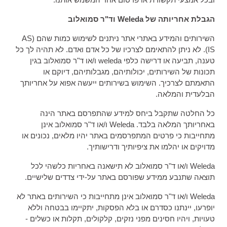
הגבלת אחריותה של Weleda וד"ר סמואלוב
השירותים והמידע באתרי אתר ניתנים לשימוש כמות שהם (AS
IS). לא ניתן להתאימם לצרכיו של כל אדם ואדם. לא תהיה לך כל
טענה, תביעה או דרישה כלפי weleda ו/או ד"ר סמואלוב בגין
תכונות של השירותים, יכולותיהם, מגבלותיהם, דיוקם או
התאמתם לצרכיך. השימוש בשירותים ייעשה אפוא על אחריותך
הבלעדית והמלאה.
כל החלטה שתקבל ביחס למידע שהתפרסם באתר הינה
באחריותך המלאה בלבד. Weleda ו/או ד"ר סמואלוב אינן
מתחייבות כי פרטים המתפרסמים באתר יהיו מלאים, נכונים או
מדויקים או יהלמו את ציפיותיך ודרישותיך.
Weleda ו/או ד"ר סמואלוב לא תישאנה באחריות כלשהי לכל
תוצאה שתנבע ממידע שפורסם באתר על-ידי צדדים שלישיים.
Weleda ו/או ד"ר סמואלוב אינן מתחייבות כי השירותים באתר לא
יופרעו, יינתנו כסדרם או בלא הפסקות, יתקיימו בבטחה וללא
טעויות, ויהיו חסינים מפני נזקים, קלקולים, תקלות או כשלים -