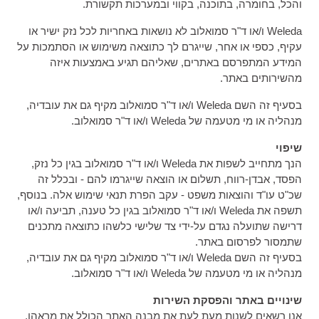
והכל, בחומרה, בתוכנה, בקווי ובמערכות תקשורת.
Weleda ו/או ד"ר סמואלוב לא נושאות באחריות לכל נזק ישיר או
עקיף, כספי או אחר, שייגרם לך כתוצאה משימוש או הסתמכות על
המידע המתפרסם באתרים, שאליהם תגיע באמצעות איזה
מהשירותים באתר.
בסעיף זה השם Weleda ו/או ד"ר סמואלוב מקיף גם את עובדיה,
מנהליה או מי מטעמה של Weleda ו/או ד"ר סמואלוב.
שיפוי
הנך מתחייב לשפות את Weleda ו/או ד"ר סמואלוב בגין כל נזק,
הפסד, אבדן-רווח, תשלום או הוצאה שייגרמו להם - ובכלל זה
שכ"ט עו"ד והוצאות משפט - עקב הפרת תנאי שימוש אלה. בנוסף,
תשפה את Weleda ו/או ד"ר סמואלוב בגין כל טענה, תביעה ו/או
דרישה שתועלה נגדם על-ידי צד שלישי כלשהו כתוצאה מתכנים
שתמסור לפרסום באתר.
בסעיף זה השם Weleda ו/או ד"ר סמואלוב מקיף גם את עובדיה,
מנהליה או מי מטעמה של Weleda ו/או ד"ר סמואלוב.
שינויים באתר והפסקת השירות
אנו רשאים לשנות מעת לעת את מבנה האתר הכולל את מראהו,