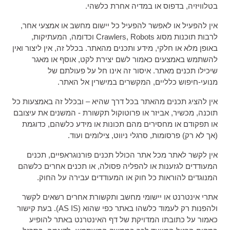
בטלוויזיה, בדפוס או במדיה אחרת כלשהי.
אין להפעיל או לאפשר להפעיל כל יישום מחשב או אמצעי אחר,
לרבות תוכנות מסוג Crawlers, Robots וכדומה, המעתיקות,
באופן מלא או חלקי, מידע ותכנים מהאתר. בכלל זה, אין ליצור ואין
להשתמש באמצעים כאמור לשם יצירת לקט, אוסף או מאגר
שיכילו תכנים מאתר. איסור זה אינו חל על פעולתם של
מנועי-חיפוש כלליים, המקשרים במישרין אל האתר.
אין להציג תכנים מהאתר בכל דרך שהיא – ובכלל זה באמצעות כל
תוכנה, מכשיר, אביזר או פרוטוקול תקשורת - המשנים את עיצובם
או תפקודם או מחסירים מהם תכונות או מידע כלשהם, כדוגמת
(אך לא רק) פרסומות, סרגלי ניווט, צילומים ועוד.
אין לקשר לאתר מכל אתר הכולל תכנים פורנוגראפיים, תכנים
המעודדים לגזענות או להפליה פסולה, או תכנים אחרים כלשהם
המנוגדים להוראות כל חוק או המעודדים עבירה על החוק.
אתרי אינטרנט או יישומי מחשב ותקשורת אחרים רשאים לקשר
ולהפנות רק לעמוד כלשהו באתר כפי שהוא (AS IS). בעת קישור
כאמור על כתובתו המדויקת של דף האינטרנט באתר להופיע