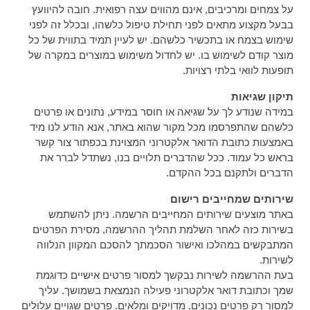
על צמחים ומרכיבים, אינם מהווים עצה רפואית. חובה להיוועץ
בבעל מקצוע מתאים לפני תחילת טיפול כלשהו, ובכלל זה לפני
שימוש בצמח או בתכשיר כלשהם. יש לעיין תמיד בתווית של כל
מוצר קודם לשימוש בו. יש לחדול משימוש במוצרים במקרה של
תופעות לוואי בלתי רצויות.
תיקון שגיאות
במידה שנודע לך על שגיאה או חוסר במידע, נתונים או פרטים
כלשהם שהתפרסמו מכל מקור שהוא באתר, אנא הודע לנו מיד
באמצעות כתובת הדואר אלקטרוני המצוינת בכפתור צור קשר
בראש כל עמוד. ככל שהדברים תלויים בנו, נשתדל לברר את
הדברים ולתקנם בכל ההקדם.
שירותים שמחייבים רישום
באתר מוצעים שירותים המחייבים הרשמה. ניתן להשתמש
בשירות כזה לאחר השלמת תהליך ההרשמה, מסירת הפרטים
המתבקשים במהלכו ואישור הסכמתך להסכם המקוון הנלווה
לשירות.
בעת ההרשמה לשירות נבקשך למסור פרטים אישיים כדוגמת
שמך וכתובת דואר אלקטרוני פעילה הנמצאת בשמושך. עליך
למסור רק פרטים נכונים, מדויקים ומלאים. פרטים שגויים עלולים