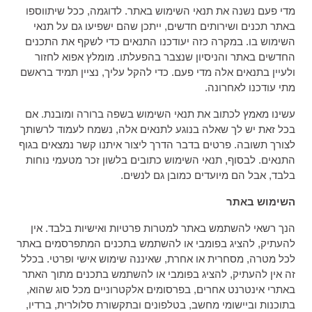
מדי פעם נשנה את תנאי השימוש באתר. לדוגמה, ככל שיתווספו
באתר תכנים ושירותים חדשים, ייתכן שהם ישפיעו גם על תנאי
השימוש בו. במקרה כזה יעודכנו התנאים כדי לשקף את התכנים
החדשים באתר והניסיון שנצבר בהפעלתו. מומלץ אפוא לחזור
ולעיין בתנאים אלה מדי פעם. כדי להקל עליך, נציין תמיד בראשם
מתי עודכנו לאחרונה.
עשינו מאמץ לכתוב את תנאי השימוש בשפה ברורה ומובנת. אם
בכל זאת יש לך שאלה בנוגע לתנאים אלה, נשמח לעמוד לרשותך
לצורך תשובה. פרטים בדבר הדרך ליצור איתנו קשר נמצאים בגוף
התנאים. לבסוף, תנאי השימוש כתובים בלשון זכר מטעמי נוחות
בלבד, אבל הם מיועדים כמובן גם לנשים.
השימוש באתר
הנך רשאי להשתמש באתר למטרות פרטיות ואישיות בלבד. אין
להעתיק, להציג בפומבי או להשתמש בתכנים המתפרסמים באתר
לכל מטרה, מסחרית או אחרת, שאיננה שימוש אישי ופרטי. בכלל
זה אין להעתיק, להציג בפומבי או להשתמש בתכנים מתוך האתר
באתרי אינטרנט אחרים, בפרסומים אלקטרוניים מכל סוג שהוא,
בתוכנות וביישומי מחשב, בטלפונים ובתקשורת סלולרית, ברדיו,