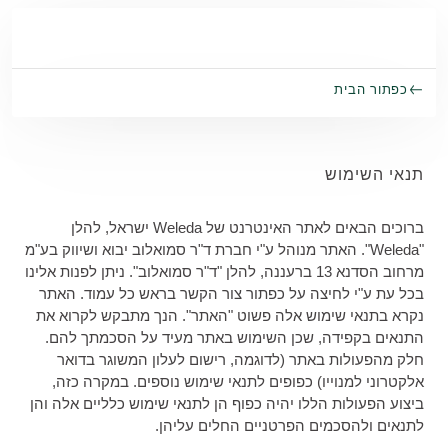
Skip to main conten
כפתור הבית
תנאי השימוש
ברוכים הבאים לאתר האינטרנט של Weleda ישראל, להלן
"Weleda". האתר מנוהל ע"י חברת ד"ר סמואלוב יבוא ושיווק בע"מ
מרחוב הסדנא 13 ברעננה, להלן "ד"ר סמואלוב". ניתן לפנות אלינו
בכל עת ע"י לחיצה על כפתור צור הקשר בראש כל עמוד. האתר
נקרא בתנאי שימוש אלה פשוט "האתר". הנך מתבקש לקרוא את
התנאים בקפידה, שכן השימוש באתר מעיד על הסכמתך להם.
חלק מהפעולות באתר (לדוגמה, רישום לעלון המשוגר בדואר
אלקטרוני למנוייו) כפופים לתנאי שימוש נוספים. במקרה כזה,
ביצוע הפעולות הללו יהיה כפוף הן לתנאי שימוש כלליים אלה והן
לתנאים ולהסכמים הפרטניים החלים עליהן.