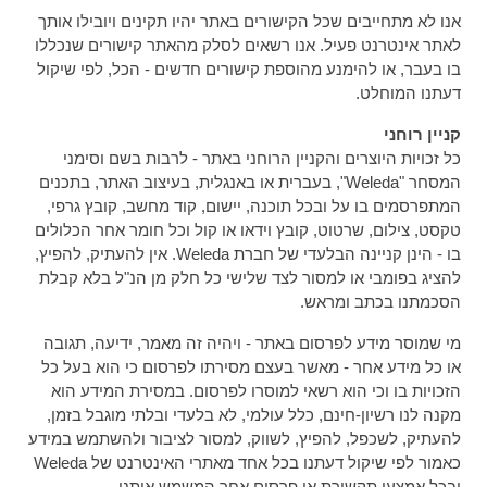
אנו לא מתחייבים שכל הקישורים באתר יהיו תקינים ויובילו אותך
לאתר אינטרנט פעיל. אנו רשאים לסלק מהאתר קישורים שנכללו
בו בעבר, או להימנע מהוספת קישורים חדשים - הכל, לפי שיקול
דעתנו המוחלט.
קניין רוחני
כל זכויות היוצרים והקניין הרוחני באתר - לרבות בשם וסימני
המסחר "Weleda", בעברית או באנגלית, בעיצוב האתר, בתכנים
המתפרסמים בו על ובכל תוכנה, יישום, קוד מחשב, קובץ גרפי,
טקסט, צילום, שרטוט, קובץ וידאו או קול וכל חומר אחר הכלולים
בו - הינן קניינה הבלעדי של חברת Weleda. אין להעתיק, להפיץ,
להציג בפומבי או למסור לצד שלישי כל חלק מן הנ"ל בלא קבלת
הסכמתנו בכתב ומראש.
מי שמוסר מידע לפרסום באתר - ויהיה זה מאמר, ידיעה, תגובה
או כל מידע אחר - מאשר בעצם מסירתו לפרסום כי הוא בעל כל
הזכויות בו וכי הוא רשאי למוסרו לפרסום. במסירת המידע הוא
מקנה לנו רשיון-חינם, כלל עולמי, לא בלעדי ובלתי מוגבל בזמן,
להעתיק, לשכפל, להפיץ, לשווק, למסור לציבור ולהשתמש במידע
כאמור לפי שיקול דעתנו בכל אחד מאתרי האינטרנט של Weleda
ובכל אמצעי תקשורת או פרסום אחר המשמש אותנו.