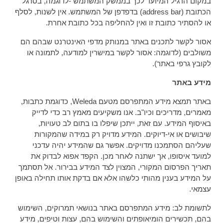
במקום הרגיל המיועד לכך בממשק המשתמש -לדוגמה, בסרגל
הכתובת (address bar) בדפדפן של המשתמש. אין לשנות, לסלף
או להסתיר כתובת זו ואין להחליפה בכל כתובת אחרת.
אסור לקשר לתכנים באתר במנותק מדפי האינטרנט שבהם הם
משולבים (לדוגמה: אסור לקשר במישרין למודעה, לתמונה או
לקובץ גרפי באתר).
מידע באתר
באתר תמצא מידע המתפרסם מטעם Weleda, כדוגמת כתבות,
מאמרים, מדריכים וכיו"ב. אנו משקיעים מאמץ רב כדי לדייק
באיסוף המידע. עם זאת, ייתכן שיפלו בו בתום לב טעויות,
שיבושים או אי-דיוקים. המידע מדויק רק במידה שהמקורות
שעליהם הסתמכנו מדויקים. אפשר גם שהמידע יהיה עדכני
למועד איסופו, אך ישתנה לאחר מכן. הקפד אפוא לבדוק את
תאריך הפרסום המקורי, המצוין לצד המידע בבירור. אל תסתמך
על המידע בענין מהותי כלשהו אלא אם בדקת אותו תחילה באופן
עצמאי.
לתשומת לב: מידע המתפרסם באתר בנושאי תמרוקים, השימוש
בהם, תכשירים הומיאופתים והשימוש בהם, עצות וטיפים, מידע