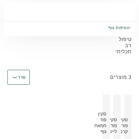
Skip to main conten
טיפוח גוף
טיפול
רב
תכליתי
מיין לפי Immediate effect upon selection
3 מוצרים
סדר
סקין
סקין
סקין
פוד
צפה במוצר:
פוד
פוד
חמאת
צפה במוצר:
צפה במוצר:
קרם
לייט
גוף