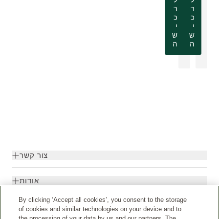
ר
ר
כ
כ
י
י
ש
ש
ה
ה
צור קשר
אודות
By clicking ‘Accept all cookies’, you consent to the storage
of cookies and similar technologies on your device and to
the processing of your data by us and our partners. The