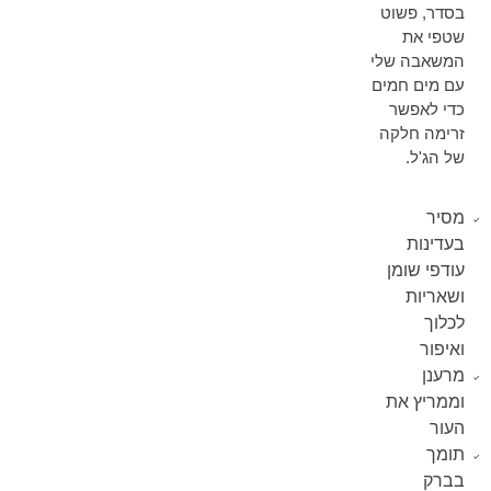
בסדר, פשוט
שטפי את
המשאבה שלי
עם מים חמים
כדי לאפשר
זרימה חלקה
של הג'ל.
מסיר
בעדינות
עודפי שומן
ושאריות
לכלוך
ואיפור
מרענן
וממריץ את
העור
תומך
בברק